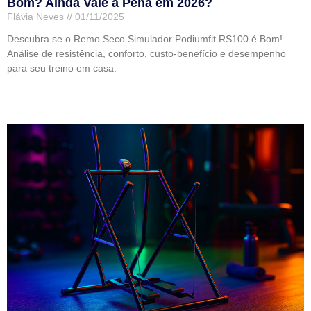
Bom? Ainda Vale a Pena em 2026?
Flávia Neves
01/11/2025
Descubra se o Remo Seco Simulador Podiumfit RS100 é Bom!
Análise de resistência, conforto, custo-benefício e desempenho
para seu treino em casa.
Leia mais »