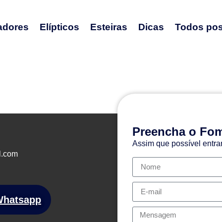
adores
Elípticos
Esteiras
Dicas
Todos pos
Preencha o Fom
Assim que possível entra
l.com
Whatsapp