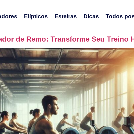
adores
Elípticos
Esteiras
Dicas
Todos pos
ador de Remo: Transforme Seu Treino 