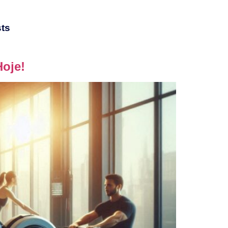
ts
Hoje!