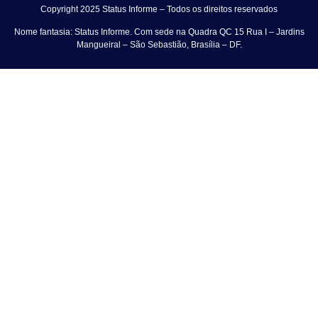
Copyright 2025 Status Informe – Todos os direitos reservados
Nome fantasia: Status Informe. Com sede na
Quadra QC 15 Rua I – Jardins
Mangueiral – São Sebastião, Brasília – DF
.