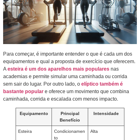
Para começar, é importante entender o que é cada um dos
equipamentos e qual a proposta de exercício que oferecem.
A
esteira é um dos aparelhos mais populares
nas
academias e permite simular uma caminhada ou corrida
sem sair do lugar. Por outro lado, o
elíptico também é
bastante popular
e oferece um movimento que combina
caminhada, corrida e escalada com menos impacto.
Equipamento
Principal
Intensidade
Benefício
Esteira
Condicionamen
Alta
to